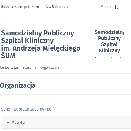
Sobota,
8 sierpnia 2026
Izy, Rajmunda
Wersja
Mobilna
Samodzielny Publiczny
Samodzielny
Publiczny
Szpital Kliniczny
Szpital
im. Andrzeja Mielęckiego
Kliniczny
ŚUM
im. Andrzeja
w Katowicach
Mielęckiego
Jesteś tutaj:
Start
/
Organizacja
- Organizacja
Śląskiego
Uniwersytetu
Organizacja
Medycznego
w
Katowicach
Schemat organizacyjny [pdf]
Rozwiń
Metryka