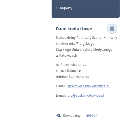
Raporty
Dane kontaktowe
Samodzielny Publiczny Szpital Kliniczny
im. Andrzeja Mielęckiego
Śląskiego Uniwersytetu Medycznego
w Katowicach
ul. Francuska 20-24
40-027 Katowice
telefon: (32) 259 12 00
E-mail:
spskm@spskm.katowice.pl
E-mail:
bip@spskm.katowice.pl
Odwiedziny:
1195994