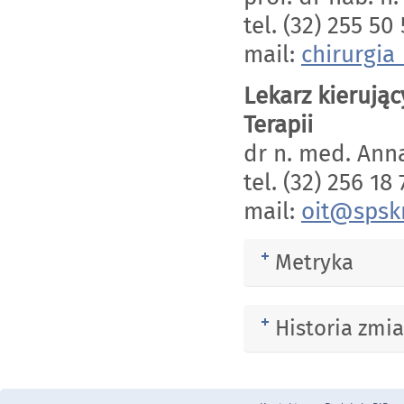
tel. (32) 255 50 
mail:
chirurgi
Lekarz kierując
Terapii
dr n. med. An
tel. (32) 256 18 
mail:
oit@spsk
Metryka
Rozwiń
Historia zmi
Rozwiń