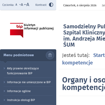
Czcionka:
Kontrast
Czwartek,
6 sierpnia 2026
Ja
Samodzielny Pub
Szpital Kliniczn
im. Andrzeja Mi
ŚUM
w Katowicach
Jesteś tutaj:
Start
Menu podmiotowe
- Organy i osoby
kompetencje
ich kompetencj
Akty prawne określające
funkcjonowanie BIP
Organy i oso
Informacje nie umieszczone w BIP
kompetencj
Informacje ogólne
Instrukcja obsługi BIP