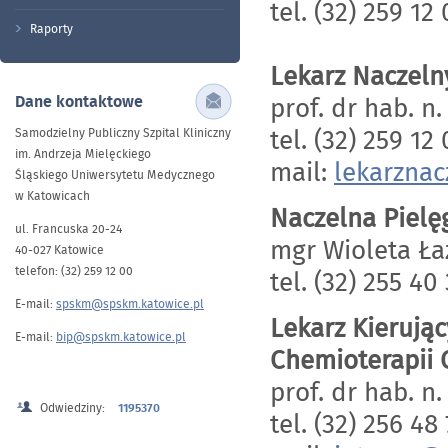
tel. (32) 259 12
Raporty
Lekarz Naczeln
Dane kontaktowe
prof. dr hab. n
tel. (32) 259 12 
Samodzielny Publiczny Szpital Kliniczny
im. Andrzeja Mielęckiego
mail:
lekarzna
Śląskiego Uniwersytetu Medycznego
w Katowicach
Naczelna Pielę
ul. Francuska 20-24
mgr Wioleta Ła
40-027 Katowice
telefon: (32) 259 12 00
tel. (32) 255 40
E-mail:
spskm@spskm.katowice.pl
Lekarz Kierują
E-mail:
bip@spskm.katowice.pl
Chemioterapii 
prof. dr hab. n
Odwiedziny:
1195370
tel. (32) 256 48 