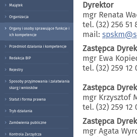
Dyrektor
Majątek
mgr Renata Wa
Organizacja
tel. (32) 256 51 
Organy i osoby sprawujące funkcje i
mail:
spskm@sp
ich kompetencje
Zastępca Dyrek
Przedmiot działania i kompetencje
mgr Ewa Kopie
Redakcja BIP
tel. (32) 259 12
Rejestry
Sposoby przyjmowania i załatwiania
Zastępca Dyrek
skarg i wniosków
mgr Krzysztof 
Statut i forma prawna
tel. (32) 259 12
Tryb działania
Zastępca Dyrek
Zamówienia publiczne
mgr Agata Wyr
Kontrola Zarządcza